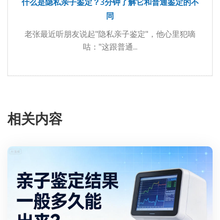
什么是隐私亲子鉴定？3分钟了解它和普通鉴定的不
同
老张最近听朋友说起"隐私亲子鉴定"，他心里犯嘀
咕："这跟普通...
相关内容