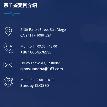
亲子鉴定网介绍
2130 Fulton Street San Diego
CA 94117-1080 USA
Mon to Fri:09:00 - 18:00
+86 18664578595
Do you have a Question?
qianyuandna@163.com
Mon - Sat 9.00 - 18.00
Sunday CLOSED