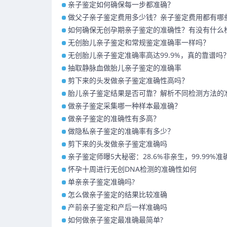
亲子鉴定如何确保每一步都准确？
做父子亲子鉴定费用多少钱？亲子鉴定费用都有哪
如何确保无创孕期亲子鉴定的准确性？有没有什么
无创胎儿亲子鉴定和常规鉴定准确率一样吗？
无创胎儿亲子鉴定准确率高达99.9%，真的靠谱吗
抽取静脉血做胎儿亲子鉴定的准确率
剪下来的头发做亲子鉴定准确性高吗？
胎儿亲子鉴定结果是否可靠？解析不同检测方法的
做亲子鉴定采集哪一种样本最准确？
做亲子鉴定的准确性有多高？
做隐私亲子鉴定的准确率有多少？
剪下来的头发做亲子鉴定准确吗
亲子鉴定师曝5大秘密：28.6%非亲生，99.99%
怀孕十周进行无创DNA检测的准确性如何
单亲亲子鉴定准确吗?
怎么做亲子鉴定的结果比较准确
产前亲子鉴定和产后一样准确吗
如何做亲子鉴定最准确最简单?