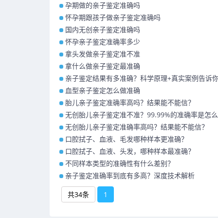
孕期做的亲子鉴定准确吗
怀孕期跟孩子做亲子鉴定准确吗
国内无创亲子鉴定准确吗
怀孕亲子鉴定准确率多少
拿头发做亲子鉴定准不准
拿什么做亲子鉴定最准确
亲子鉴定结果有多准确？科学原理+真实案例告诉
血型亲子鉴定怎么做准确
胎儿亲子鉴定准确率高吗？结果能不能信？
无创胎儿亲子鉴定准不准？99.99%的准确率是怎
无创胎儿亲子鉴定准确率高吗？结果能不能信？
口腔拭子、血液、毛发哪种样本更准确？
口腔拭子、血液、头发，哪种样本最准确？
不同样本类型的准确性有什么差别？
亲子鉴定准确率到底有多高？深度技术解析
共34条
1