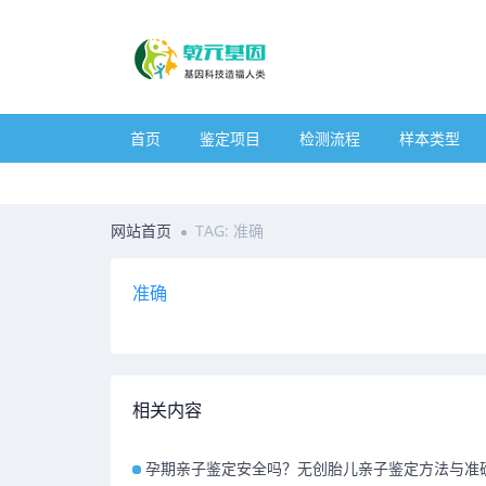
首页
鉴定项目
检测流程
样本类型
网站首页
TAG: 准确
准确
相关内容
孕期亲子鉴定安全吗？无创胎儿亲子鉴定方法与准