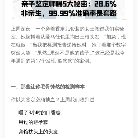
上周深夜，一个穿着香奈儿套装的女士闯进我们实验
室。她颤抖着从爱马仕包里掏出三根头发："加急，现
在就做！"当我把检测报告递给她时，她盯着那个数字
突然大笑："果然...果然不是他的孩子..." 这已经是我今
年遇到的第17个发现"假爸爸"的案例。
一、那些让你毛骨悚然的检测样本
你以为鉴定必须抽血？上周我们收到过：
嚼了3小时的口香糖
用过的避孕套
宾馆枕头上的头发