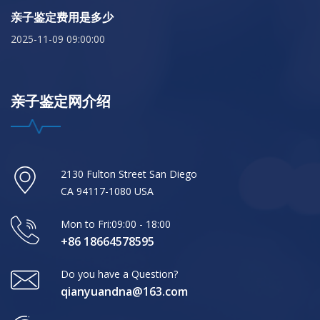
亲子鉴定费用是多少
2025-11-09 09:00:00
亲子鉴定网介绍
2130 Fulton Street San Diego
CA 94117-1080 USA
Mon to Fri:09:00 - 18:00
+86 18664578595
Do you have a Question?
qianyuandna@163.com