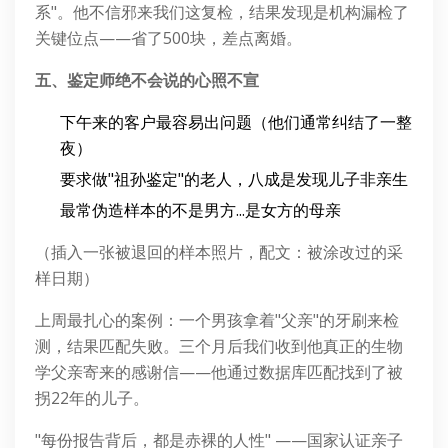
系"。他不信邪来我们这复检，结果发现是机构漏检了
关键位点——省了500块，差点离婚。
五、鉴定师绝不会说的心照不宣
下午来的客户最容易出问题（他们通常纠结了一整
夜）
要求做"祖孙鉴定"的老人，八成是发现儿子非亲生
最常伪造样本的不是男方...是女方的母亲
（插入一张被退回的样本照片，配文：被涂改过的采
样日期）
上周最扎心的案例：一个男孩拿着"父亲"的牙刷来检
测，结果匹配失败。三个月后我们收到他真正的生物
学父亲寄来的感谢信——他通过数据库匹配找到了被
拐22年的儿子。
"每份报告背后，都是赤裸的人性" ——国家认证亲子