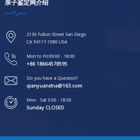
亲子鉴定网介绍
2130 Fulton Street San Diego
CA 94117-1080 USA
Mon to Fri:09:00 - 18:00
+86 18664578595
Do you have a Question?
qianyuandna@163.com
Mon - Sat 9.00 - 18.00
Sunday CLOSED