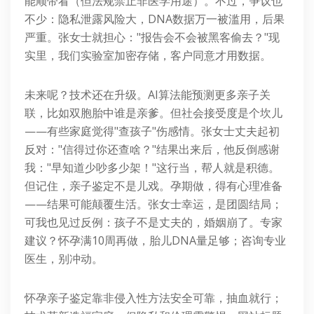
能顺带看（但法规禁止非医学用途）。不过，争议也
不少：隐私泄露风险大，DNA数据万一被滥用，后果
严重。张女士就担心："报告会不会被黑客偷去？"现
实里，我们实验室加密存储，客户同意才用数据。
未来呢？技术还在升级。AI算法能预测更多亲子关
联，比如双胞胎中谁是亲爹。但社会接受度是个坎儿
——有些家庭觉得"查孩子"伤感情。张女士丈夫起初
反对："信得过你还查啥？"结果出来后，他反倒感谢
我："早知道少吵多少架！"这行当，帮人就是积德。
但记住，亲子鉴定不是儿戏。孕期做，得有心理准备
——结果可能颠覆生活。张女士幸运，是团圆结局；
可我也见过反例：孩子不是丈夫的，婚姻崩了。专家
建议？怀孕满10周再做，胎儿DNA量足够；咨询专业
医生，别冲动。
怀孕亲子鉴定靠非侵入性方法安全可靠，抽血就行；