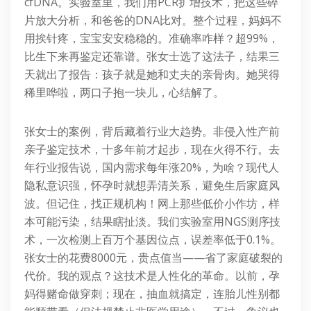
cfDNA。实验室里，我们用PCR扩增技术，把这些碎
片放大分析，和爸爸的DNA比对。整个过程，妈妈不
用挨针疼，宝宝安安稳稳的。准确率咋样？超99%，
比生下来再鉴定还靠谱。张女士选了这法子，结果三
天就出了报告：孩子就是她和丈夫的亲骨肉。她哭得
稀里哗啦，两口子抱一块儿，心结解了。
张女士的案例，背后藏着行业大趋势。非侵入性产前
亲子鉴定技术，十多年前才起步，现在火得不行。去
年行业报告说，国内需求每年涨20%，为啥？现代人
隐私意识强，怀孕时就想弄清关系，避免生后家庭风
波。但记住，找正规机构！网上那些低价小作坊，样
本可能污染，结果瞎扯淡。我们实验室用NGS测序技
术，一次检测上百万个基因位点，误差率低于0.1%。
张女士的花费8000元，贵点值当——省了家庭破裂的
代价。我的观点？这技术是人性化的革命。以前，孕
妈得赌命做穿刺；现在，抽血就搞定，连胎儿性别都