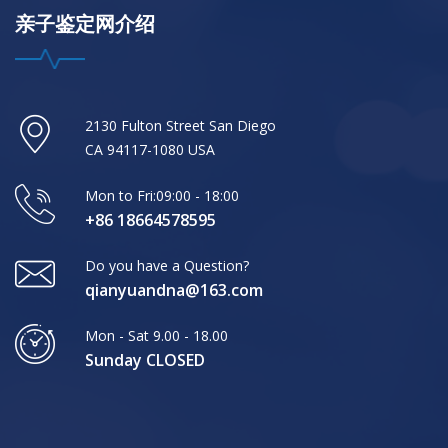
亲子鉴定网介绍
2130 Fulton Street San Diego
CA 94117-1080 USA
Mon to Fri:09:00 - 18:00
+86 18664578595
Do you have a Question?
qianyuandna@163.com
Mon - Sat 9.00 - 18.00
Sunday CLOSED