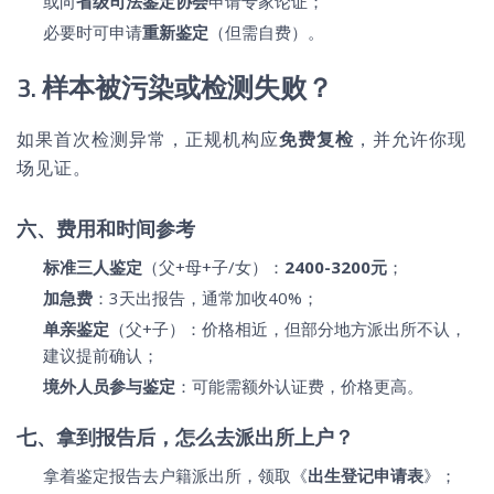
或向
省级司法鉴定协会
申请专家论证；
必要时可申请
重新鉴定
（但需自费）。
3. 样本被污染或检测失败？
如果首次检测异常，正规机构应
免费复检
，并允许你现
场见证。
六、费用和时间参考
标准三人鉴定
（父+母+子/女）：
2400-3200元
；
加急费
：3天出报告，通常加收40%；
单亲鉴定
（父+子）：价格相近，但部分地方派出所不认，
建议提前确认；
境外人员参与鉴定
：可能需额外认证费，价格更高。
七、拿到报告后，怎么去派出所上户？
拿着鉴定报告去户籍派出所，领取《
出生登记申请表
》；