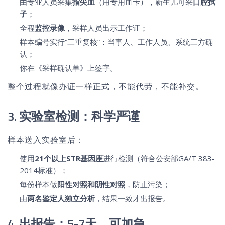
由专业人员采集
指尖血
（用专用血卡），新生儿可采
口腔拭
子
；
全程
监控录像
，采样人员出示工作证；
样本编号实行“三重复核”：当事人、工作人员、系统三方确
认；
你在《采样确认单》上签字。
整个过程就像办证一样正式，不能代劳，不能补交。
3. 实验室检测：科学严谨
样本送入实验室后：
使用
21个以上STR基因座
进行检测（符合公安部GA/T 383-
2014标准）；
每份样本做
阳性对照和阴性对照
，防止污染；
由
两名鉴定人独立分析
，结果一致才出报告。
4. 出报告：5-7天，可加急