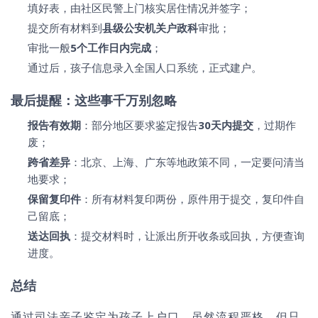
填好表，由社区民警上门核实居住情况并签字；
提交所有材料到
县级公安机关户政科
审批；
审批一般
5个工作日内完成
；
通过后，孩子信息录入全国人口系统，正式建户。
最后提醒：这些事千万别忽略
报告有效期
：部分地区要求鉴定报告
30天内提交
，过期作
废；
跨省差异
：北京、上海、广东等地政策不同，一定要问清当
地要求；
保留复印件
：所有材料复印两份，原件用于提交，复印件自
己留底；
送达回执
：提交材料时，让派出所开收条或回执，方便查询
进度。
总结
通过司法亲子鉴定为孩子上户口，虽然流程严格，但只