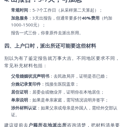
常规时间
：5-7个工作日（从采样第二天算起）；
加急服务
：3天出报告，但通常要多付
40%费用
（约加
1000-1500元）；
报告一式三份，你拿原件去派出所用。
四、上户口时，派出所还可能要这些材料
别以为有了鉴定报告就万事大吉。不同地区要求不同，
常见补充材料包括：
父母婚姻状况声明书
：去民政局开，证明是否已婚；
分娩记录复印件
：找接生医院盖章；
居住证明
：居委会或物业开，证明你在本地居住；
单亲说明
：如果是单亲家庭，需写情况说明并签字；
涉外材料认证
：如果父亲或母亲是外国人，需经外交部认
证。
建议提前去
户籍所在地派出所
咨询清楚，把材料清单要