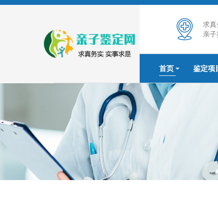
求真
亲子
首页
鉴定项