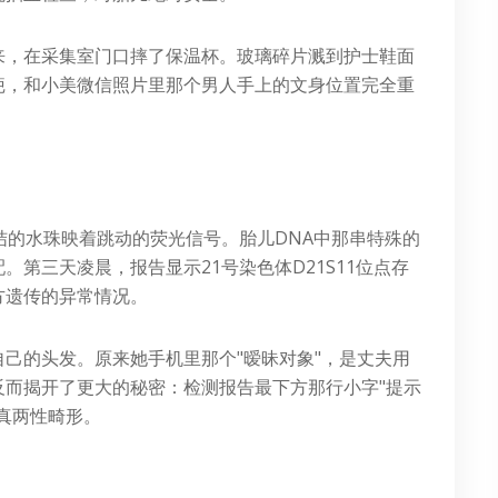
来，在采集室门口摔了保温杯。玻璃碎片溅到护士鞋面
疤，和小美微信照片里那个男人手上的文身位置完全重
结的水珠映着跳动的荧光信号。胎儿DNA中那串特殊的
。第三天凌晨，报告显示21号染色体D21S11位点存
方遗传的异常情况。
己的头发。原来她手机里那个"暧昧对象"，是丈夫用
反而揭开了更大的秘密：检测报告最下方那行小字"提示
真两性畸形。