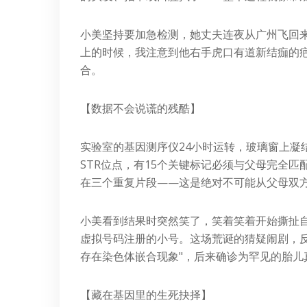
小美坚持要加急检测，她丈夫连夜从广州飞回
上的时候，我注意到他右手虎口有道新结痂的
合。
【数据不会说谎的残酷】
实验室的基因测序仪24小时运转，玻璃窗上凝
STR位点，有15个关键标记必须与父母完全匹配
在三个重复片段——这是绝对不可能从父母双
小美看到结果时突然笑了，笑着笑着开始撕扯自
虚拟号码注册的小号。这场荒诞的猜疑闹剧，
存在染色体嵌合现象"，后来确诊为罕见的胎儿
【藏在基因里的生死抉择】