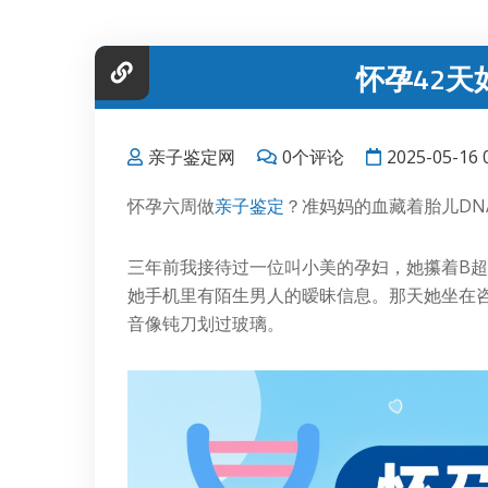
怀孕42天
亲子鉴定网
0个评论
2025-05-16 
怀孕六周做
亲子鉴定
？准妈妈的血藏着胎儿DN
三年前我接待过一位叫小美的孕妇，她攥着B超
她手机里有陌生男人的暧昧信息。那天她坐在
音像钝刀划过玻璃。