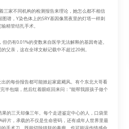
拿着三家不同机构的检测报告来理论，她怎么都不相信
据图谱，Y染色体上的SRY基因像黑夜里的灯塔一样刺
完输精管结扎手术。
%，但仍有0.01%的变数来自医学无法解释的基因奇迹。
的父亲，这在全球文献记载中不超过20例。
吐出的每份报告都可能掀起家庭飓风。有个东北大哥看
抽完半包烟，然后红着眼眶回来问："能帮我跟孩子做个
结果的三天却像三年。每个走进鉴定中心的人，口袋里
A碎片，承载的不仅是生命密码，还有成年人世界里最
利的手术刀，既能切除猜疑的毒瘤，也可能误伤情感命