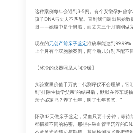
这种案例每年会遇到3-5例。有个安徽孕妇曾
孩子DNA与丈夫不匹配。直到我们调出原始数
眼——她腹中是个男胎，而丈夫三个月前刚做
现在的
无创产前亲子鉴定
准确率能达到99.99
上个月有个双胞胎案例，两个胎儿分别匹配不同
【冰冷的仪器照见人间冷暖】
实验室里价值千万的二代测序仪不会理解，它
到"排除生物学父亲"的结果后，默默在停车场
亲子鉴定吗？养了七年，叫了七年爸爸。"
怀孕42天做亲子鉴定，采血只要十分钟，等待
都揣着不同的秘密。那些在采血管里沉浮的DN
不敢见光的猜忌与期待。基因检测技术像把锋