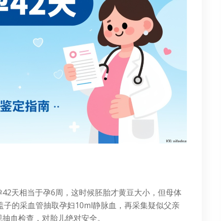
42天相当于孕6周，这时候胚胎才黄豆大小，但母体
盖子的采血管抽取孕妇10ml静脉血，再采集疑似父亲
规抽血检查，对胎儿绝对安全。