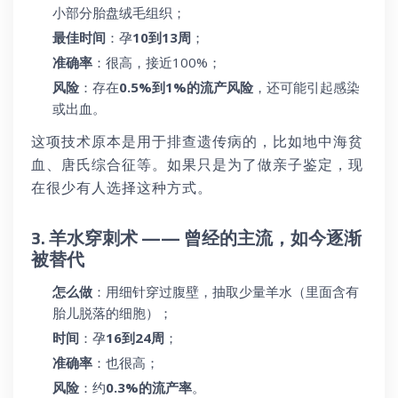
小部分胎盘绒毛组织；
最佳时间
：孕
10到13周
；
准确率
：很高，接近100%；
风险
：存在
0.5%到1%的流产风险
，还可能引起感染
或出血。
这项技术原本是用于排查遗传病的，比如地中海贫
血、唐氏综合征等。如果只是为了做亲子鉴定，现
在很少有人选择这种方式。
3. 羊水穿刺术 —— 曾经的主流，如今逐渐
被替代
怎么做
：用细针穿过腹壁，抽取少量羊水（里面含有
胎儿脱落的细胞）；
时间
：孕
16到24周
；
准确率
：也很高；
风险
：约
0.3%的流产率
。