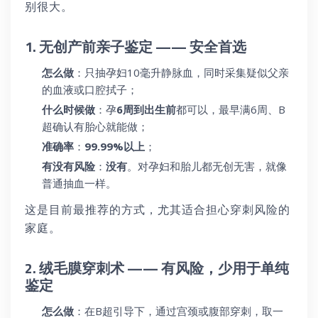
别很大。
1. 无创产前亲子鉴定 —— 安全首选
怎么做
：只抽孕妇10毫升静脉血，同时采集疑似父亲
的血液或口腔拭子；
什么时候做
：孕
6周到出生前
都可以，最早满6周、B
超确认有胎心就能做；
准确率
：
99.99%以上
；
有没有风险
：
没有
。对孕妇和胎儿都无创无害，就像
普通抽血一样。
这是目前最推荐的方式，尤其适合担心穿刺风险的
家庭。
2. 绒毛膜穿刺术 —— 有风险，少用于单纯
鉴定
怎么做
：在B超引导下，通过宫颈或腹部穿刺，取一