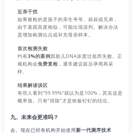
近亲干扰
如果被检的是孩子的亲生爷爷、叔叔或兄弟，
由于基因高度相似，可能出现误判。解决办法
是增加检测位点或补充母亲样本。
首次检测失败
约有
3%的案例
因胎儿DNA浓度过低而失败。正
规机构会
免费复检
，通常建议延后孕周再采
样。
结果解读误区
有些人看到“99.99%”就以为是100%，其实这是
概率值。只有“排除”才是铁板钉钉的结论。
九、未来会更准吗？
会。现在已经有机构开始使用
新一代测序技术