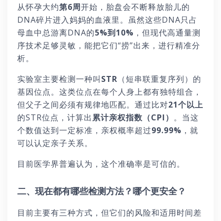
从怀孕大约
第6周
开始，胎盘会不断释放胎儿的
DNA碎片进入妈妈的血液里。虽然这些DNA只占
母血中总游离DNA的
5%到10%
，但现代高通量测
序技术足够灵敏，能把它们“捞”出来，进行精准分
析。
实验室主要检测一种叫
STR
（短串联重复序列）的
基因位点。这类位点在每个人身上都有独特组合，
但父子之间必须有规律地匹配。通过比对
21个以上
的STR位点，计算出
累计亲权指数（CPI）
。当这
个数值达到一定标准，亲权概率超过
99.99%
，就
可以认定亲子关系。
目前医学界普遍认为，这个准确率是可信的。
二、现在都有哪些检测方法？哪个更安全？
目前主要有三种方式，但它们的风险和适用时间差