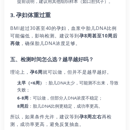
提前说明，建议用其他组织样本（如口腔拭子）。
3. 孕妇体重过重
BMI超过30甚至40的孕妇，血浆中胎儿DNA比例
可能偏低，影响检测。建议等到
孕8周甚至10周后
再做
，确保胎儿DNA浓度足够。
五、检测时间怎么选？越早越好吗？
理论上，
孕6周
就可以做，但并不是越早越好。
太早（<6周）
：胎儿DNA太少，可能测不出来，导致
失败；
6-8周
：可以做，但部分人DNA浓度不稳定；
8周后
：胎儿DNA比例更稳定，成功率更高。
所以，如果条件允许，建议等到
孕8周左右
再检
测，成功率更高，避免反复抽血。