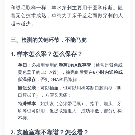
和绒毛取样一样，羊水穿刺主要用于医学诊断。随
着无创技术成熟，单纯为了亲子鉴定而做穿刺的人
越来越少。
三、检测的关键环节，不能马虎
1. 样本怎么采？怎么保存？
孕妇
：必须用专用的
游离DNA保存管
（通常是紫色或
黄色盖子的EDTA管），抽完血后要在
6小时内送检或
低温保存
，否则DNA容易降解；
疑似父亲
：可以抽血，也可以用棉签刮口腔内壁（叫
口腔拭子），方便又无痛；
特殊样本
：如头发（必须带毛囊）、指甲、烟头、牙
刷等也可以用，但提取难度大，成功率低，部分机构
不接。
2. 实验室靠不靠谱？怎么看？