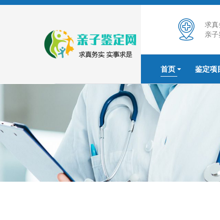
求真
亲子
首页
鉴定项