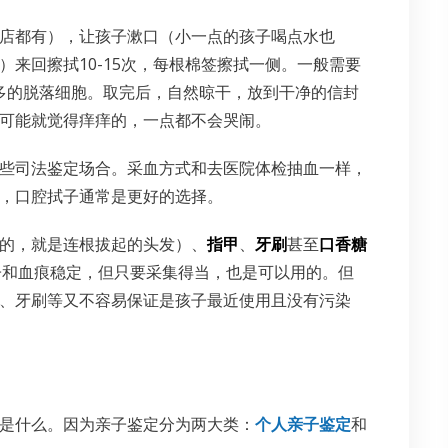
店都有），让孩子漱口（小一点的孩子喝点水也
来回擦拭10-15次，每根棉签擦拭一侧。一般需要
够多的脱落细胞。取完后，自然晾干，放到干净的信封
可能就觉得痒痒的，一点都不会哭闹。
些司法鉴定场合。采血方式和去医院体检抽血一样，
，口腔拭子通常是更好的选择。
的，就是连根拔起的头发）、
指甲
、
牙刷
甚至
口香糖
子和血痕稳定，但只要采集得当，也是可以用的。但
、牙刷等又不容易保证是孩子最近使用且没有污染
是什么。因为亲子鉴定分为两大类：
个人亲子鉴定
和