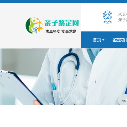
求真
亲子
首页
鉴定项