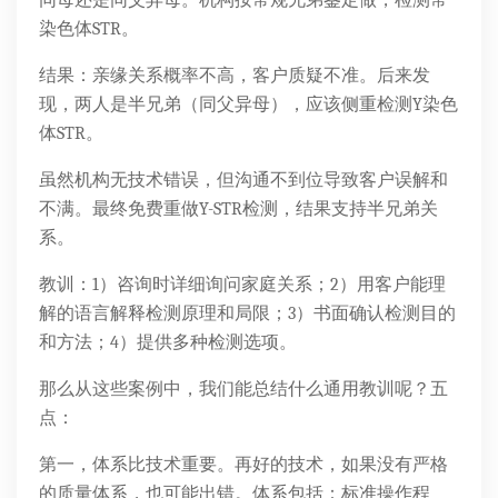
同母还是同父异母。机构按常规兄弟鉴定做，检测常
染色体STR。
结果：亲缘关系概率不高，客户质疑不准。后来发
现，两人是半兄弟（同父异母），应该侧重检测Y染色
体STR。
虽然机构无技术错误，但沟通不到位导致客户误解和
不满。最终免费重做Y-STR检测，结果支持半兄弟关
系。
教训：1）咨询时详细询问家庭关系；2）用客户能理
解的语言解释检测原理和局限；3）书面确认检测目的
和方法；4）提供多种检测选项。
那么从这些案例中，我们能总结什么通用教训呢？五
点：
第一，体系比技术重要。再好的技术，如果没有严格
的质量体系，也可能出错。体系包括：标准操作程