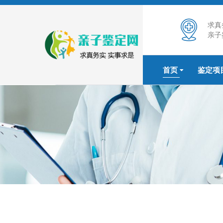
求真
亲子
首页
鉴定项