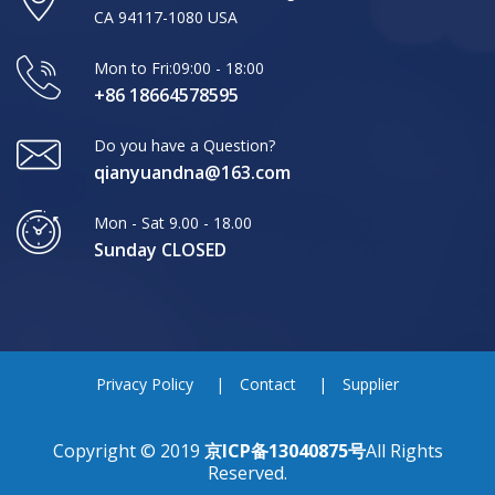
CA 94117-1080 USA
Mon to Fri:09:00 - 18:00
+86 18664578595
Do you have a Question?
qianyuandna@163.com
Mon - Sat 9.00 - 18.00
Sunday CLOSED
Privacy Policy
Contact
Supplier
Copyright © 2019
京ICP备13040875号
All Rights
Reserved.