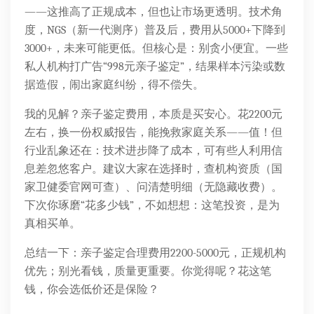
——这推高了正规成本，但也让市场更透明。技术角
度，NGS（新一代测序）普及后，费用从5000+下降到
3000+，未来可能更低。但核心是：别贪小便宜。一些
私人机构打广告“998元亲子鉴定”，结果样本污染或数
据造假，闹出家庭纠纷，得不偿失。
我的见解？亲子鉴定费用，本质是买安心。花2200元
左右，换一份权威报告，能挽救家庭关系——值！但
行业乱象还在：技术进步降了成本，可有些人利用信
息差忽悠客户。建议大家在选择时，查机构资质（国
家卫健委官网可查）、问清楚明细（无隐藏收费）。
下次你琢磨“花多少钱”，不如想想：这笔投资，是为
真相买单。
总结一下：亲子鉴定合理费用2200-5000元，正规机构
优先；别光看钱，质量更重要。你觉得呢？花这笔
钱，你会选低价还是保险？