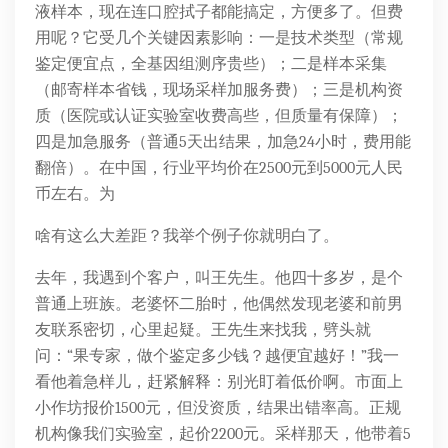
液样本，现在连口腔拭子都能搞定，方便多了。但费
用呢？它受几个关键因素影响：一是技术类型（常规
鉴定便宜点，全基因组测序贵些）；二是样本采集
（邮寄样本省钱，现场采样加服务费）；三是机构资
质（医院或认证实验室收费高些，但质量有保障）；
四是加急服务（普通5天出结果，加急24小时，费用能
翻倍）。在中国，行业平均价在2500元到5000元人民
币左右。为
啥有这么大差距？我举个例子你就明白了。
去年，我遇到个客户，叫王先生。他四十多岁，是个
普通上班族。老婆怀二胎时，他偶然发现老婆和前男
友联系密切，心里起疑。王先生来找我，劈头就
问：“果专家，做个鉴定多少钱？越便宜越好！”我一
看他着急样儿，赶紧解释：别光盯着低价啊。市面上
小作坊报价1500元，但没资质，结果出错率高。正规
机构像我们实验室，起价2200元。采样那天，他带着5