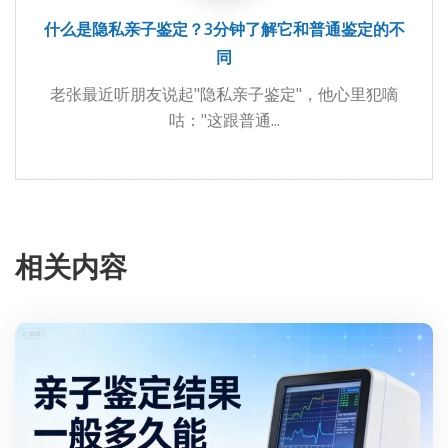
什么是隐私亲子鉴定？3分钟了解它和普通鉴定的不
同
老张最近听朋友说起"隐私亲子鉴定"，他心里犯嘀
咕："这跟普通...
相关内容