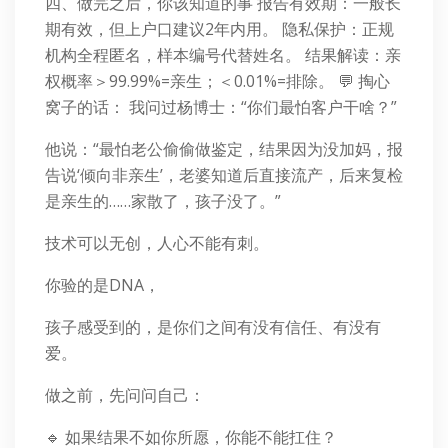
四、做完之后，你该知道的事 报告有效期：一般长
期有效，但上户口建议2年内用。 隐私保护：正规
机构全程匿名，样本编号代替姓名。 结果解读：亲
权概率＞99.99%=亲生；＜0.01%=排除。 💬 掏心
窝子的话： 我问过杨博士：“你们最怕客户干啥？”
他说：“最怕老公偷偷做鉴定，结果因为没加妈，报
告说‘倾向非亲生’，老婆知道后直接流产，后来复检
是亲生的……家散了，孩子没了。”
技术可以无创，人心不能有刺。
你验的是DNA，
孩子感受到的，是你们之间有没有信任、有没有
爱。
做之前，先问问自己：
🔹 如果结果不如你所愿，你能不能扛住？