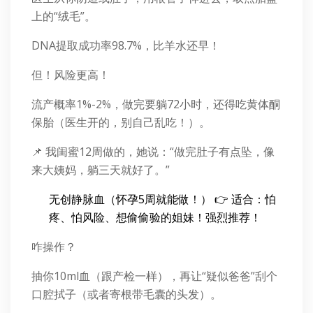
上的“绒毛”。
DNA提取成功率98.7%，比羊水还早！
但！风险更高！
流产概率1%-2%，做完要躺72小时，还得吃黄体酮
保胎（医生开的，别自己乱吃！）。
📌 我闺蜜12周做的，她说：“做完肚子有点坠，像
来大姨妈，躺三天就好了。”
无创静脉血（怀孕5周就能做！） 👉 适合：怕
疼、怕风险、想偷偷验的姐妹！强烈推荐！
咋操作？
抽你10ml血（跟产检一样），再让“疑似爸爸”刮个
口腔拭子（或者寄根带毛囊的头发）。