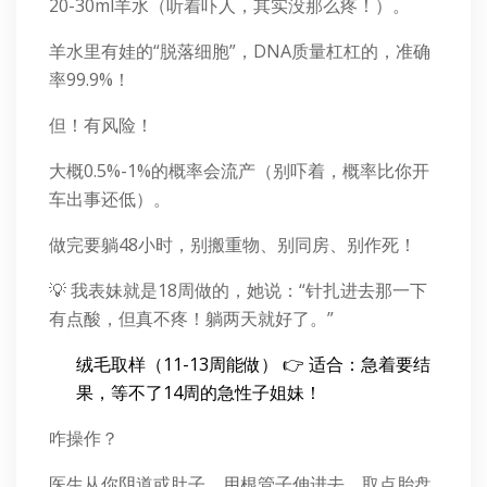
20-30ml羊水（听着吓人，其实没那么疼！）。
羊水里有娃的“脱落细胞”，DNA质量杠杠的，准确
率99.9%！
但！有风险！
大概0.5%-1%的概率会流产（别吓着，概率比你开
车出事还低）。
做完要躺48小时，别搬重物、别同房、别作死！
💡 我表妹就是18周做的，她说：“针扎进去那一下
有点酸，但真不疼！躺两天就好了。”
绒毛取样（11-13周能做） 👉 适合：急着要结
果，等不了14周的急性子姐妹！
咋操作？
医生从你阴道或肚子，用根管子伸进去，取点胎盘