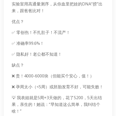
实验室用高通量测序，从你血里把娃的DNA“捞”出
来，跟爸爸比对！
优点？
✅ 零创伤！不扎肚子！不流产！
✅ 准确率99.6%！
✅ 隐私好！老公都不知道！
缺点？
❌ 贵！4000-6000块（但能买个安心，值！）
❌ 孕周太小（<5周）或胚胎发育不好，可能失败！
💡 我表姐就是5周+3天做的，花了5200，5天出结
果，亲生的！她说：“早知道这么简单，我纠结个
啥！”