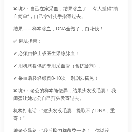
❌ 坑2：自己在家采血，结果溶血了！ 有人觉得“抽
血简单”，自己拿针扎手指寄过去。
结果——样本溶血，DNA全毁了，白花钱！
✅ 避坑指南：
✔ 必须由护士或医生采静脉血！
✔ 用机构提供的专用采血管（含抗凝剂）。
✔ 采血后轻轻颠倒8-10次，别剧烈摇晃！
❌ 坑3：老公的样本随便弄，结果头发没毛囊！ 我
闺蜜让她老公自己剪头发寄过去。
机构打电话：“这头发没毛囊，提取不了DNA，重
寄！”
她老公暴怒：“我后脑勺都薅秃一块了，你说没