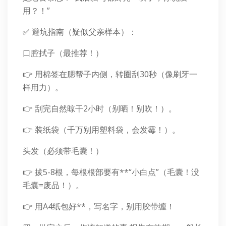
用？！”
✅ 避坑指南（疑似父亲样本）：
口腔拭子（最推荐！）
👉 用棉签在腮帮子内侧，转圈刮30秒（像刷牙一
样用力）。
👉 刮完自然晾干2小时（别晒！别吹！）。
👉 装纸袋（千万别用塑料袋，会发霉！）。
头发（必须带毛囊！）
👉 拔5-8根，每根根部要有**“小白点”（毛囊！没
毛囊=废品！）。
👉 用A4纸包好**，写名字，别用胶带缠！