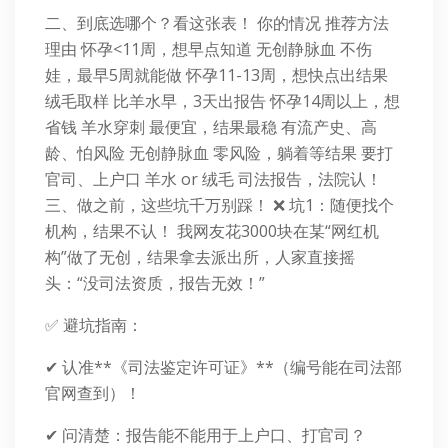
二、到底选哪个？看这张表！ 你的情况 推荐方法
理由 怀孕<11周，想早点知道 无创静脉血 不伤
娃，最早5周就能做 怀孕11-13周，想快点出结果
绒毛取样 比羊水早，3天出报告 怀孕14周以上，想
省钱 羊水穿刺 最便宜，结果最稳 有流产史、高
龄、怕风险 无创静脉血 零风险，躺着等结果 要打
官司、上户口 羊水 or 绒毛 司法报告，法院认！
三、做之前，这些坑千万别踩！ ❌ 坑1：随便找个
机构，结果不认！ 我网友花3000块在某“网红机
构”做了无创，结果拿去派出所，人家直接摇
头：“没司法资质，报告无效！”
✅ 避坑指南：
✔ 认准**《司法鉴定许可证》**（编号能在司法部
官网查到）！
✔ 问清楚：报告能不能用于上户口、打官司？