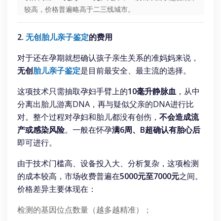
较高，价格普遍略高于二三线城市。
2. 
无创胎儿亲子鉴定
的费用
对于还在孕期就想确认孩子亲生关系的准妈妈来说，
无创
胎儿亲子鉴定
是目前最安全、最主流的选择。
这项技术只需抽取孕妇手臂上的
10毫升静脉血
，从中
分离出胎儿游离DNA，再与疑似父亲的DNA进行比
对。整个过程对孕妇和胎儿都没有创伤，
不会造成流
产或感染风险
。一般在怀孕
满6周、B超确认有胎心后
即可进行。
由于技术门槛高、设备投入大、分析复杂，这项检测
的成本较高，市场收费普遍在
5000元至7000元
之间。
价格差异主要体现在：
检测的基因位点数量（越多越精准）；