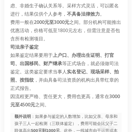
虑、非婚生子确认关系等。采样方式灵活，可以匿名
进行，结果仅供个人参考，
不具备法律效力
。
费用一般在
2000元至3000元
之间。部分机构可能推出
优惠活动，价格可低至1800元左右，但需注意是否包
含所有检测项目。
司法亲子鉴定
如果鉴定结果要用于
上户口、办理出生证明、打官
司、出国移民、财产继承
等正式场合，就必须做司法
鉴定。这类鉴定要求当事人
实名登记、现场采样、拍
照、按指纹
，并由具备司法资质的机构出具带红章的
正式报告。
因流程更严格、责任更大，费用也更高，通常在
3000
元至4500元
之间。
额外说明
：如果参与鉴定的人数增加，比如父亲、母亲和
孩子三人一起检测（三联体鉴定），费用可能会比父子二
联体高出
500元到1000元
。此外，一线城市由于运营成本