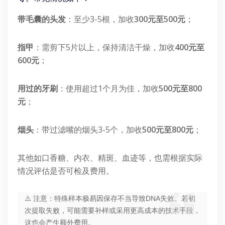
带毛囊的头发
：至少3-5根，加收
300元至500元
；
指甲
：需剪下5片以上，保持清洁干燥，加收
400元至
600元
；
用过的牙刷
：使用超过1个月为佳，加收
500元至800
元
；
烟头
：带过滤嘴的烟头3-5个，加收
500元至800元
；
其他如口香糖、内衣、精斑、血迹等，也需根据实际
情况评估是否可检及费用。
⚠️ 注意：特殊样本极易因保存不当导致DNA失效。若初
次提取失败，可能需要补样或采用更高成本的技术手段，
这也会产生额外费用。