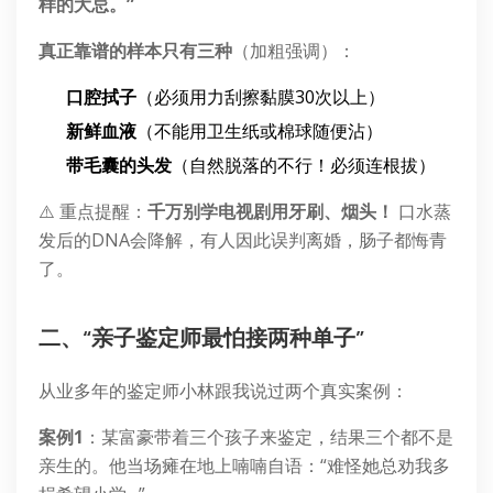
样的大忌。”
真正靠谱的样本只有三种
（加粗强调）：
口腔拭子
（必须用力刮擦黏膜30次以上）
新鲜血液
（不能用卫生纸或棉球随便沾）
带毛囊的头发
（自然脱落的不行！必须连根拔）
⚠️ 重点提醒：
千万别学电视剧用牙刷、烟头！
口水蒸
发后的DNA会降解，有人因此误判离婚，肠子都悔青
了。
二、“亲子鉴定师最怕接两种单子”
从业多年的鉴定师小林跟我说过两个真实案例：
案例1
：某富豪带着三个孩子来鉴定，结果三个都不是
亲生的。他当场瘫在地上喃喃自语：“难怪她总劝我多