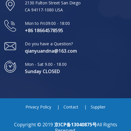
2130 Fulton Street San Diego
CA 94117-1080 USA
Mon to Fri:09:00 - 18:00
+86 18664578595
Do you have a Question?
qianyuandna@163.com
Mon - Sat 9.00 - 18.00
Sunday CLOSED
Privacy Policy
Contact
Supplier
Copyright © 2019
京ICP备13040875号
All Rights
Reserved.