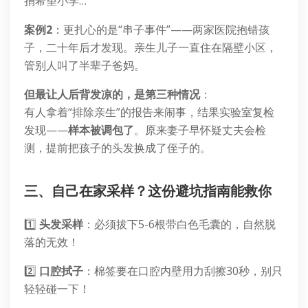
捐希望小学…”
案例2
：更扎心的是“串子事件”——两家医院抱错孩
子，二十年后才发现。亲生儿子一直住在隔壁小区，
管别人叫了半辈子爸妈。
但最让人后背发凉的，是第三种情况
：
有人拿着“排除亲生”的报告来闹事，结果实验室复检
发现——
样本被调包了
。原来妻子早怀疑丈夫会检
测，提前把孩子的头发换成了侄子的。
三、自己在家采样？这份避坑指南能救你
1️⃣
头发采样
：必须拔下5-6根带白色毛囊的，自然脱
落的无效！
2️⃣
口腔拭子
：棉签要在口腔内壁用力刮擦30秒，别只
轻轻碰一下！