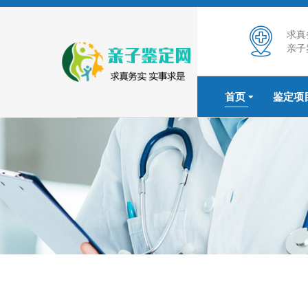
求真
亲子
首页
鉴定项