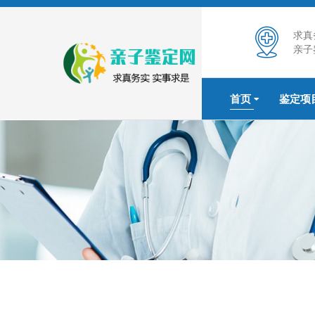
求真
亲子
首页
鉴定项