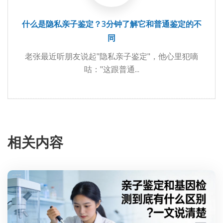
什么是隐私亲子鉴定？3分钟了解它和普通鉴定的不
同
老张最近听朋友说起"隐私亲子鉴定"，他心里犯嘀
咕："这跟普通...
相关内容