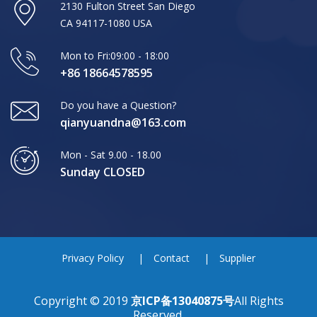
2130 Fulton Street San Diego
CA 94117-1080 USA
Mon to Fri:09:00 - 18:00
+86 18664578595
Do you have a Question?
qianyuandna@163.com
Mon - Sat 9.00 - 18.00
Sunday CLOSED
Privacy Policy
Contact
Supplier
Copyright © 2019
京ICP备13040875号
All Rights
Reserved.