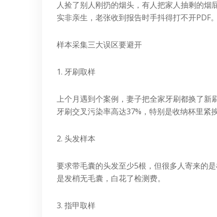
人捡了别人刚扔的烟头，有人把家人抽剩的烟
实非亲生，老张收到报告时手抖得打不开PDF
样本采集三大误区要避开
1. 牙刷取样
上个月遇到个案例，妻子把全家牙刷都换了新刷
牙刷交叉污染率高达37%，特别是收纳杯里紧
2. 头发样本
要求带毛囊的头发至少5根，但很多人寄来的
是发梢无毛囊，白花了检测费。
3. 指甲取样