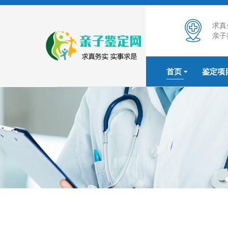
求真
亲子
首页
鉴定项