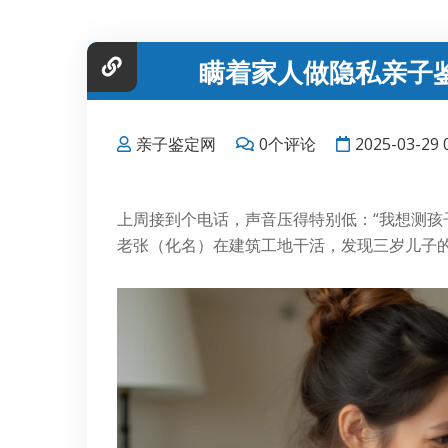
瞒着家人做隐私亲子
亲子鉴定网
0个评论
2025-03-29 
上周接到个电话，声音压得特别低：“我想测孩
老张（化名）在建筑工地干活，发现三岁儿子